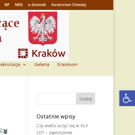
BIP
MEN
e-dziennik
Kuratorium Oświaty
ekrutacja
Galeria
Erasmus+
Otwórz 
Ostatnie wpisy
Czy warto uczyć się w XLII
LO? – zaproszenie