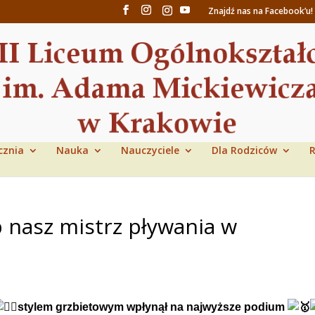
Znajdź nas na Facebook’u!
cznia
Nauka
Nauczyciele
Dla Rodziców
R
b nasz mistrz pływania w
stylem grzbietowym wpłynął na najwyższe podium