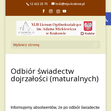
12 422 25 73
lo42@mjo.krakow.pl
Otwórz 
Wybierz stronę
Odbiór świadectw
dojrzałości (maturalnych)
Informujemy absolwentów, że po odbiór świadectw