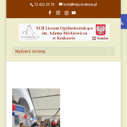
12 422 25 73
lo42@mjo.krakow.pl
Otwórz 
Wybierz stronę