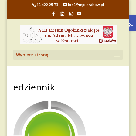
12 422 25 73
lo42@mjo.krakow.pl
Otwórz 
Wybierz stronę
edziennik