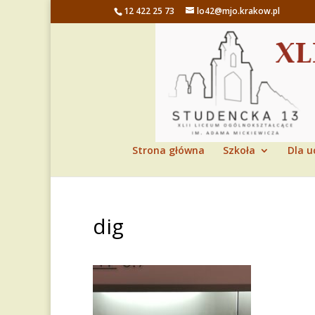
12 422 25 73
lo42@mjo.krakow.pl
Strona główna
Szkoła
Dla u
dig