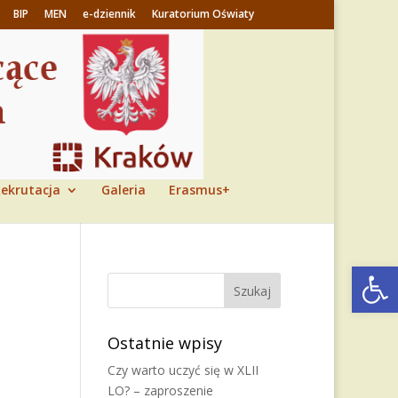
BIP
MEN
e-dziennik
Kuratorium Oświaty
ekrutacja
Galeria
Erasmus+
Otwórz 
Ostatnie wpisy
Czy warto uczyć się w XLII
LO? – zaproszenie