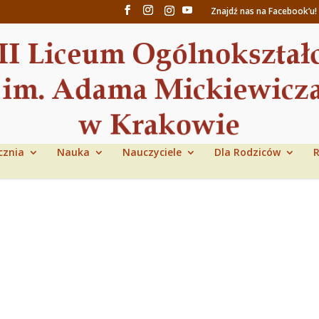
Znajdź nas na Facebook’u!
cznia
Nauka
Nauczyciele
Dla Rodziców
R